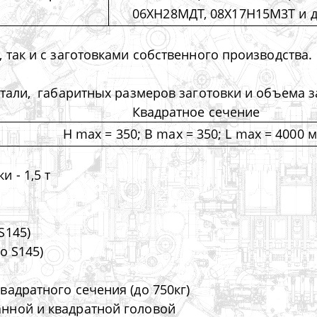
06ХН28МДТ, 08Х17Н15М3Т и д
 так и с заготовками собственного производства.
тали, габаритных размеров заготовки и объема з
Квадратное сечение
H max = 350; B max = 350; L max = 4000 
 - 1,5 т
S145)
до S145)
квадратного сечения (до 750кг)
анной и квадратной головой