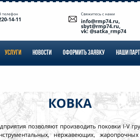
й телефон
Свяжитесь с нами
220-14-11
info@rmp74.ru,
sbyt@rmp74.ru,
vk: @satka_rmp74
УСЛУГИ
НОВОСТИ
ОФОРМИТЬ ЗАЯВКУ
НАШИ ПАР
КОВКА
приятия позволяют производить поковки I-V груп
инструментальных, нержавеющих, жаропрочны