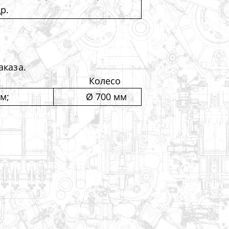
р.
аказа.
Колесо
мм;
Ø 700 мм