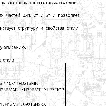
ак заготовок, так и готовых изделий.
 частей 0,4т, 2т и 3т и позволяет
твует структуру и свойства стали:
му описанию.
а стали
Т3Р, 10Х11Н23Т3МР,
Н28ВМАБ, ХН30ВМТ, ХН77ТЮР,
Х17Н13М3Т, 09Х15Н8Ю,