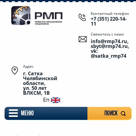
Контактный телефон
+7 (351) 220-14-
11
Свяжитесь с нами
info@rmp74.ru,
sbyt@rmp74.ru,
vk:
@satka_rmp74
Адрес
г. Сатка
Челябинской
области,
ул. 50 лет
ВЛКСМ, 1В
En
меню
Поиск