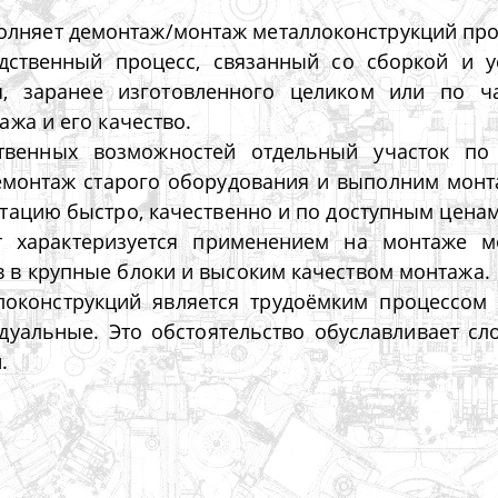
олняет демонтаж/монтаж металлоконструкций п
ственный процесс, связанный со сборкой и ус
я, заранее изготовленного целиком или по ч
жа и его качество.
енных возможностей отдельный участок по и
емонтаж старого оборудования и выполним монт
тацию быстро, качественно и по доступным ценам
характеризуется применением на монтаже мо
 в крупные блоки и высоким качеством монтажа.
оконструкций является трудоёмким процессом в
уальные. Это обстоятельство обуславливает сл
й.