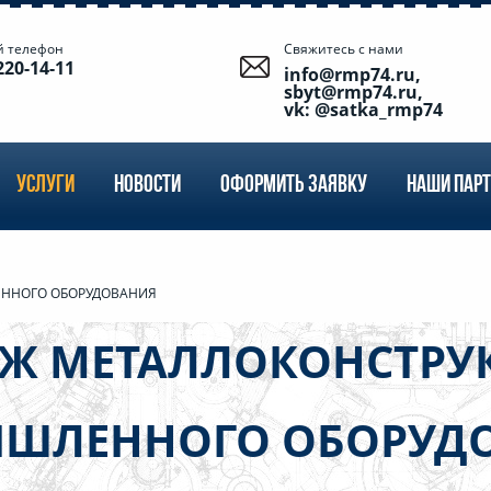
й телефон
Свяжитесь с нами
220-14-11
info@rmp74.ru,
sbyt@rmp74.ru,
vk: @satka_rmp74
УСЛУГИ
НОВОСТИ
ОФОРМИТЬ ЗАЯВКУ
НАШИ ПАР
ННОГО ОБОРУДОВАНИЯ
Ж МЕТАЛЛОКОНСТРУ
ШЛЕННОГО ОБОРУД