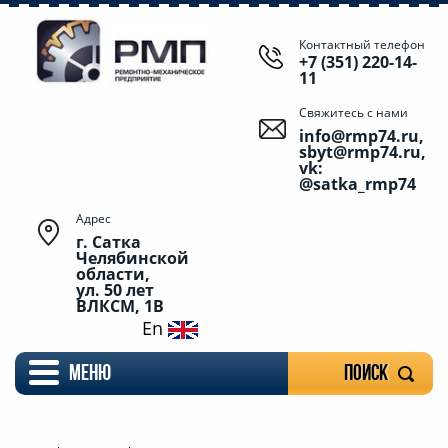
Контактный телефон
+7 (351) 220-14-
11
Свяжитесь с нами
info@rmp74.ru,
sbyt@rmp74.ru,
vk:
@satka_rmp74
Адрес
г. Сатка
Челябинской
области,
ул. 50 лет
ВЛКСМ, 1В
En
меню
Поиск