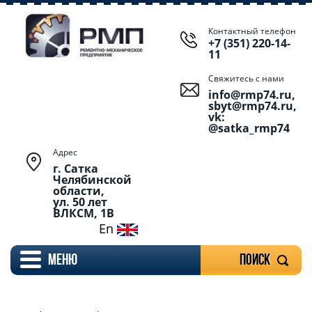
Контактный телефон
+7 (351) 220-14-
11
Свяжитесь с нами
info@rmp74.ru,
sbyt@rmp74.ru,
vk:
@satka_rmp74
Адрес
г. Сатка
Челябинской
области,
ул. 50 лет
ВЛКСМ, 1В
En
меню
Поиск