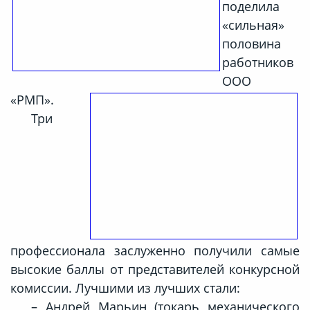
поделила
«сильная»
половина
работников
ООО
«РМП».
Три
профессионала заслуженно получили самые
высокие баллы от представителей конкурсной
комиссии. Лучшими из лучших стали:
– Андрей Марьин (токарь механического