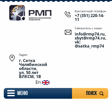
Контактный телефон
+7 (351) 220-14-
11
Свяжитесь с нами
info@rmp74.ru,
sbyt@rmp74.ru,
vk:
@satka_rmp74
Адрес
г. Сатка
Челябинской
области,
ул. 50 лет
ВЛКСМ, 1В
En
меню
Поиск