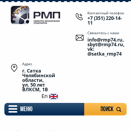
Контактный телефон
+7 (351) 220-14-
11
Свяжитесь с нами
info@rmp74.ru,
sbyt@rmp74.ru,
vk:
@satka_rmp74
Адрес
г. Сатка
Челябинской
области,
ул. 50 лет
ВЛКСМ, 1В
En
меню
Поиск