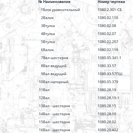
№
Наименование
Номер чертежа
1
Блок уравнительный
1080.2.301-СБ
2
Валик
1080.02.110
3
Втулка
1080.02.08
4
Втулка
1080.02.07
5
Втулка
1080.02.207
6
Валик
1080.02.110
7
Вал-шестерня
1080.05.341-1
8
Вал ведущий
1080.33.57
9
Вал ведущий
1080.33.57ПШ
10
Вал напорный
1080.05.379
11
Вал
1080.28.19
12
Вал
1080.28.19-1
13
Вал - шестерня
1080.28.15
14
Вал - шестерня
1080.28.10
15
Вал - шестерня
1080.28.02
16
Вал - шестерня
1080.20.402