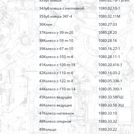
33
Зуб ковша
1080.02.10-1 усил.
34
Зуб ковша с наплавкой
1080.02.10-1
35
Зуб ковша ЭКГ-4
1080.02.11М
36
Клин
1080.27.03
37
Колесо z-39 m-20
1080.28.20
38
Колесо z-59 m-10
1080.28.16
39
Колесо z-67 m-10
1080.16.27-1
40
Колесо z-103 m-6
1080.28.11-1
41
Колесо z-109 m-18
1080.20.416-1
42
Колесо z-110 m-6
1080.16.03-2
43
Колесо z-122 m-8
1080.05.336-1
44
Колесо z-110 m-14
1080.05.390-1
45
Колесо ведущее
1080.33.58ПШ
46
Колесо ведущее
1080.33.58 ЭШ
47
Колесо натяжное
1080.33.10
48
Колесо опорное
1080.33.32
49
Кольцо
1080.33.22