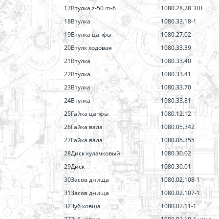
17
Втулка z-50 m-6
1080.28.28 ЭШ
18
Втулка
1080.33.18-1
19
Втулка цапфы
1080.27.02
20
Втулк ходовая
1080.33.39
21
Втулка
1080.33.40
22
Втулка
1080.33.41
23
Втулка
1080.33.70
24
Втулка
1080.33.81
25
Гайка цапфы
1080.12.12
26
Гайка вала
1080.05.342
27
Гайка вала
1080.05.355
28
Диск кулачковый
1080.30.02
29
Диск
1080.30.01
30
Засов днища
1080.02.108-1
31
Засов днища
1080.02.107-1
32
Зуб ковша
1080.02.11-1