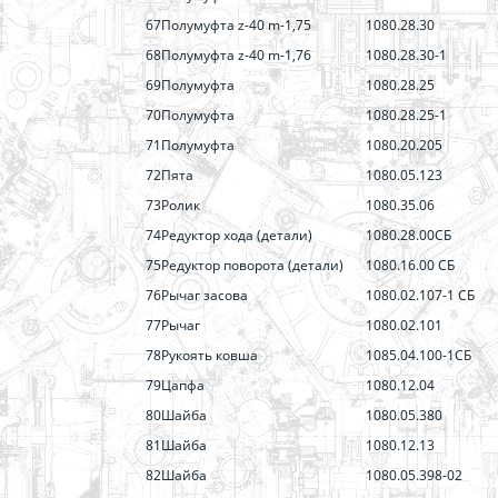
67
Полумуфта z-40 m-1,75
1080.28.30
68
Полумуфта z-40 m-1,76
1080.28.30-1
69
Полумуфта
1080.28.25
70
Полумуфта
1080.28.25-1
71
Полумуфта
1080.20.205
72
Пята
1080.05.123
73
Ролик
1080.35.06
74
Редуктор хода (детали)
1080.28.00СБ
75
Редуктор поворота (детали)
1080.16.00 СБ
76
Рычаг засова
1080.02.107-1 СБ
77
Рычаг
1080.02.101
78
Рукоять ковша
1085.04.100-1СБ
79
Цапфа
1080.12.04
80
Шайба
1080.05.380
81
Шайба
1080.12.13
82
Шайба
1080.05.398-02