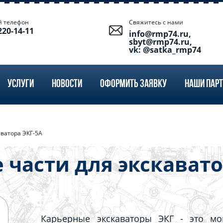
й телефон
Свяжитесь с нами
220-14-11
info@rmp74.ru,
sbyt@rmp74.ru,
vk: @satka_rmp74
УСЛУГИ
НОВОСТИ
ОФОРМИТЬ ЗАЯВКУ
НАШИ ПАР
аватора ЭКГ-5А
 части для экскавато
Карьерные экскаваторы ЭКГ - это мо