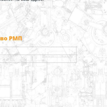
тво РМП