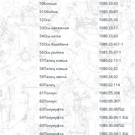
50
Кольцо
1080.33.43
51
Обойма
1080.30.07
52
Ось
1080.05.50
53
Ось натяжная
1080.33.17
54
Ось катка
1080.33.63
55
Ось барабана
1080.20.421-1
56
Ось ролика
1085.35.07-1
57
Палец ковша
1080.02.15-1
58
Палец ковша
1080.02.22
59
Палец звена
1080.34.02
60
Палец
1080.02.114
61
Ползун
1080.05.308
62
Ползун
1080.05.307
63
Полумуфта
1080.30.06ПШ
64
Полумуфта
1080.30.06-1 ЭШ
65
Полумуфта
1080.30.04ПШ
66
Полумуфта
1080.30.04-1 ЭШ