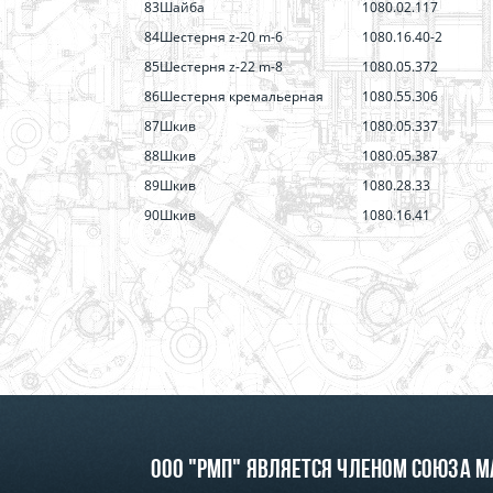
83
Шайба
1080.02.117
84
Шестерня z-20 m-6
1080.16.40-2
85
Шестерня z-22 m-8
1080.05.372
86
Шестерня кремальерная
1080.55.306
87
Шкив
1080.05.337
88
Шкив
1080.05.387
89
Шкив
1080.28.33
90
Шкив
1080.16.41
ООО "РМП" является членом союза 