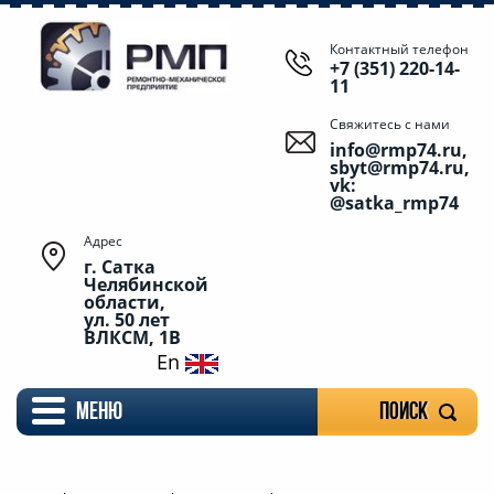
Контактный телефон
+7 (351) 220-14-
11
Свяжитесь с нами
info@rmp74.ru,
sbyt@rmp74.ru,
vk:
@satka_rmp74
Адрес
г. Сатка
Челябинской
области,
ул. 50 лет
ВЛКСМ, 1В
En
меню
Поиск