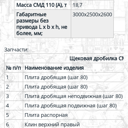
Масса СМД 110 (А), т
18,7
Габаритные
3000х2500х2600
размеры без
привода L x b x h, не
более, мм;
Запчасти:
Щековая дробилка СМ
№ п/п
Наименование изделия
1
Плита дробящая (шаг 80)
2
Плита дробящая (шаг 80)
3
Плита дробящая неподвижная (шаг 80)
4
Плита дробящая подвижная (шаг 80)
5
Плита распорная
6
Клин верхний правый