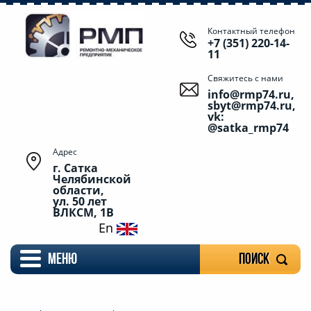
Контактный телефон
+7 (351) 220-14-
11
Свяжитесь с нами
info@rmp74.ru,
sbyt@rmp74.ru,
vk:
@satka_rmp74
Адрес
г. Сатка
Челябинской
области,
ул. 50 лет
ВЛКСМ, 1В
En
меню
Поиск