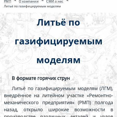
РМП
О компании
СМИ о нас
Литьё по газифицируемым моделям
Литьё по
газифицируемым
моделям
В формате горячих струн
Литьё по газифицируемым моделям (ЛГМ),
внедрённое на литейном участке «Ремонтно-
механического предприятия» (РМП) полгода
назад, открыло широкие возможности в
производстве различных деталей и узлов