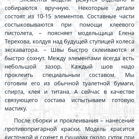
собираются вручную. Некоторые детали
состоят из 10-15 элементов. Составные части
состыковываются при помощи клеевого
пистолета, –
поясняет модельщица Елена
Терехова, колдуя над будущей ступицей колеса
экскаватора. –
Швы
быстро склеиваются
и
б
ыстро сохнут. Между элементами всегда есть
небольшой зазор. Каждый шов надо
проклеить специальным составом. Мы
готовим его из обычной туалетной бумаги,
спирта, клея и титана. А сейчас в качестве
связующего состава испытываем готовую
мастику.
После сборки и проклеивания – нанесение
противопригарной краски. Модель красится
кисточкой и сохнет в сушилах около суток при