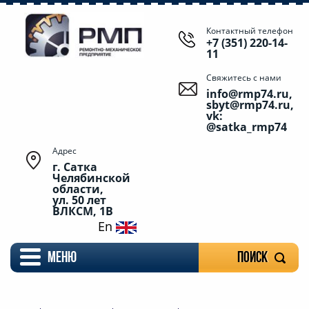
Контактный телефон
+7 (351) 220-14-
11
Свяжитесь с нами
info@rmp74.ru,
sbyt@rmp74.ru,
vk:
@satka_rmp74
Адрес
г. Сатка
Челябинской
области,
ул. 50 лет
ВЛКСМ, 1В
En
меню
Поиск